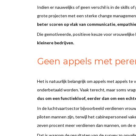
Indien er nauwelijks of geen verschil is in de skills
grote projecten met een sterke change management d
beter scoren op vlak van communicatie, empathi
Die gemotiveerde, positieve keuze voor vrouwelijke 
kleinere bedrijven.
Geen appels met peren
Het is natuurlijk belangrijk om appels met appels te
onderbetaald worden. Vaak terecht, maar soms vrage
dus om een functiekloof, eerder dan om een echte
In de luchtvaartsector bijvoorbeeld verdienen vrouw
piloten mannen zijn, terwijl het cabinepersoneel v
zeven procent meer verdienen dan mannen, om de ee
Dat is waarom de resultaten van de survey zo opvalle