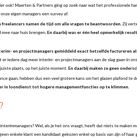
hier ook! Maerten & Partners ging op zoek naar wat het professionele ha
j onze eigen managers een survey af.
 freelancers namen de tijd om alle vragen te beantwoorden
. Zij ve
nd mee naar huis brengen.
En daarbij was er één heel opmerkelijk resul
erim- en projectmanagers gemiddeld exact hetzelfde factureren als
 er iedere dag meer interim- en projectmanagers aan de slag gaan in ons
uiste plaats, op het juiste moment.
En daarbij maken ze geen ondersc
ance gaan, hebben dus een veel grotere kans om het glazen plafond te 
er in loondienst tot hogere managementfuncties op te klimmen.
?
 interimmanagers? Wel, als je het ons vraagt, heeft dat niets te maken me
ft geen enkele klant een kandidaat gekozen enkel op basis van zijn of haar 