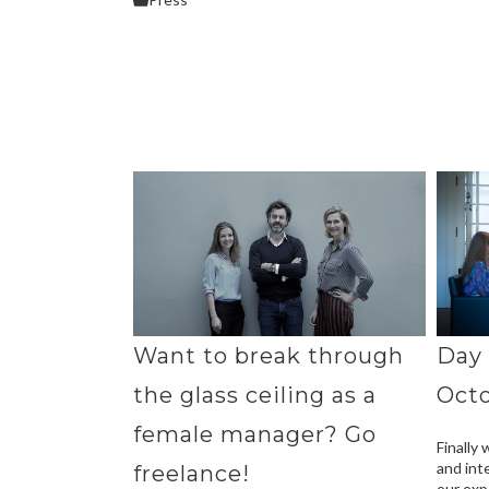
Want to break through
Day 
the glass ceiling as a
Octo
female manager? Go
Finally
and int
freelance!
our exp