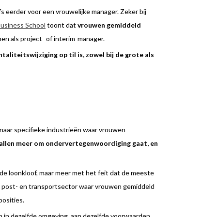
lfs eerder voor een vrouwelijke manager. Zeker bij
Business School
toont dat
vrouwen gemiddeld
men als project- of interim-manager.
aliteitswijziging op til is, zowel bij de grote als
n naar specifieke industrieën waar vrouwen
vallen meer om ondervertegenwoordiging gaat, en
de loonkloof, maar meer met het feit dat de meeste
de post- en transportsector waar vrouwen gemiddeld
osities.
ten in dezelfde omgeving, aan dezelfde voorwaarden.