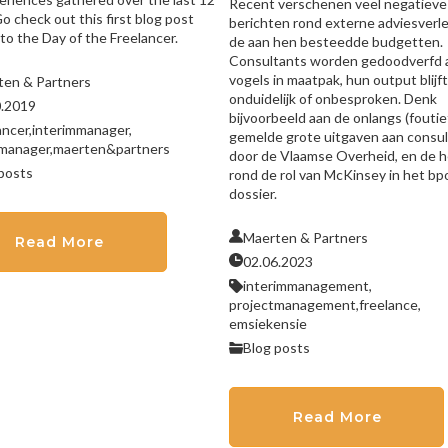
Recent verschenen veel negatieve
o check out this first blog post
berichten rond externe adviesverl
 to the Day of the Freelancer.
de aan hen besteedde budgetten.
Consultants worden gedoodverfd a
vogels in maatpak, hun output blijft
ten & Partners
onduidelijk of onbesproken. Denk
0.2019
bijvoorbeeld aan de onlangs (foutie
ancer,
interimmanager,
gemelde grote uitgaven aan consu
manager,
maerten&partners
door de Vlaamse Overheid, en de h
posts
rond de rol van McKinsey in het bp
dossier.
Maerten & Partners
Read More
02.06.2023
interimmanagement,
projectmanagement,
freelance,
emsiekensie
Blog posts
Read More