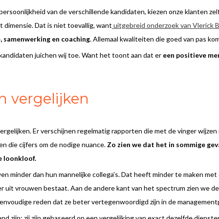
 of persoonlijkheid van de verschillende kandidaten, kiezen onze klanten ze
imensie. Dat is niet toevallig, want
uitgebreid onderzoek van Vlerick 
e, samenwerking en coaching
. Allemaal kwaliteiten die goed van pas ko
kandidaten juichen wij toe. Want het toont aan dat er
een positieve ment
 vergelijken
 vergelijken. Er verschijnen regelmatig rapporten die met de vinger wijze
n die cijfers om de nodige nuance.
Zo zien we dat het in sommige ge
 loonkloof.
en minder dan hun mannelijke collega’s. Dat heeft minder te maken met 
aker uit vrouwen bestaat. Aan de andere kant van het spectrum zien we 
nvoudige reden dat ze beter vertegenwoordigd zijn in de managementp
nd zijn: zij zijn gebaseerd op een vergelijking van exact dezelfde diens