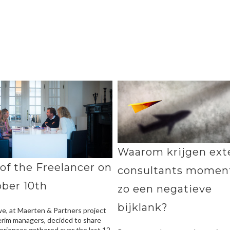
Waarom krijgen ext
of the Freelancer on
consultants momen
ber 10th
zo een negatieve
bijklank?
 we, at Maerten & Partners project
erim managers, decided to share
eriences gathered over the last 12