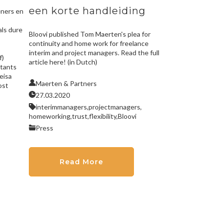
een korte handleiding
eners en
ls dure
Bloovi published Tom Maerten's plea for
continuity and home work for freelance
interim and project managers. Read the full
f)
article here! (in Dutch)
ltants
eisa
Maerten & Partners
ost
27.03.2020
interimmanagers,
projectmanagers,
homeworking,
trust,
flexibility,
Bloovi
Press
Read More