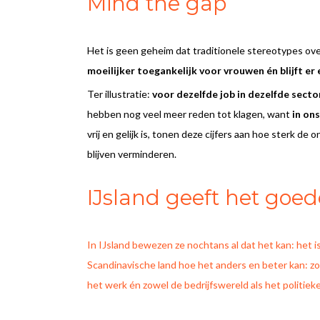
Mind the gap
Het is geen geheim dat traditionele stereotypes ov
moeilijker toegankelijk voor vrouwen én blijft er 
Ter illustratie:
voor dezelfde job in dezelfde secto
hebben nog veel meer reden tot klagen, want
in on
vrij en gelijk is, tonen deze cijfers aan hoe sterk
blijven verminderen.
IJsland geeft het goe
In IJsland bewezen ze nochtans al dat het kan: het i
Scandinavische land hoe het anders en beter kan: zo 
het werk én zowel de bedrijfswereld als het politiek