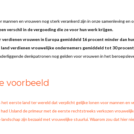
er mannen en vrouwen nog sterk verankerd zijn in onze samenleving en 
een verschil in de vergoeding die ze voor hun werk krijgen.
r verdienen vrouwen in Europa gemiddeld 16 procent minder dan hun 
s land verdienen vrouwelijke ondernemers gemiddeld tot 30 procent
 de onderliggende denkpatronen nog gelden voor vrouwen in het beroepsle
de voorbeeld
s het eerste land ter wereld dat verplicht gelijke lonen voor mannen en
had IJsland de primeur met de eerste rechtstreeks verkozen vrouwelijke p
e landschap zijn bezaaid met vrouwelijke stuurlui. Waarom zou dat hier n