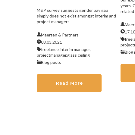
years. G
M&P survey suggests gender pay gap
related
simply does not exist amongst interim and
project managers
Maer
17.1
Maerten & Partners
freel
08.03.2021
project
freelance,
interim manager,
Blog 
projectmanager,
glass ceiling
Blog posts
Read More